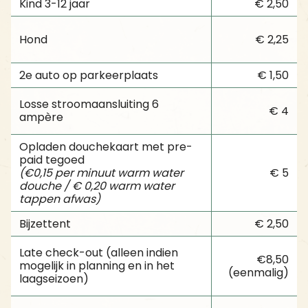
Kind 3-12 jaar
€ 2,50
Hond
€ 2,25
2e auto op parkeerplaats
€ 1,50
Losse stroomaansluiting 6
€ 4
ampère
Opladen douchekaart met pre-
paid tegoed
(€0,15 per minuut warm water
€ 5
douche / € 0,20 warm water
tappen afwas)
Bijzettent
€ 2,50
Late check-out (alleen indien
€8,50
mogelijk in planning en in het
(eenmalig)
laagseizoen)