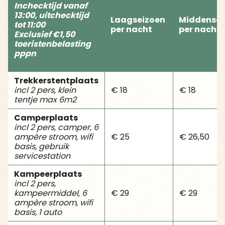
Inchecktijd vanaf
13:00, uitchecktijd
Laagseizoen
Middense
tot 11:00
per nacht
per nacht
Exclusief €1,50
toeristenbelasting
pppn
Trekkerstentplaats
incl 2 pers, klein
€ 18
€ 18
tentje max 6m2
Camperplaats
incl 2 pers, camper, 6
ampère stroom, wifi
€ 25
€ 26,50
basis, gebruik
servicestation
Kampeerplaats
incl 2 pers,
kampeermiddel, 6
€ 29
€ 29
ampère stroom, wifi
basis, 1 auto