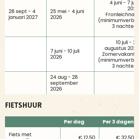
4 juni - 7 jun
202
28 sept - 4
25 mei - 4 juni
Fronleichna
januari 2027
2026
(minimumverblij
3 nachten
10 juli - 2
augustus 202
7 juni - 10 juli
Zomervakanti
2026
(minimumverblij
3 nachten
24 aug - 28
september
2026
Fietshuur
Per dag
Per 3 dagen
Fiets met
€ 12,50
€ 32,50