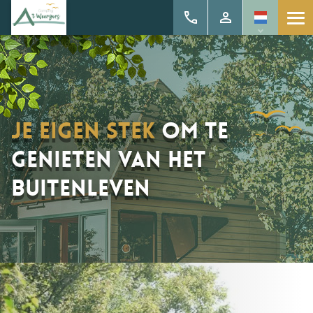
Je eigen stek
om te
genieten van het
buitenleven