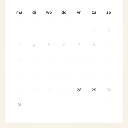
ma
di
wo
do
vr
za
zo
27
28
29
30
31
1
2
3
4
5
6
7
8
9
10
11
12
13
14
15
16
17
18
19
20
21
22
23
24
25
26
27
28
29
30
6
31